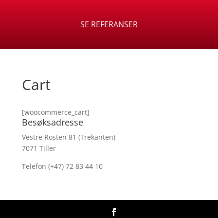
SE REFERANSER
Cart
[woocommerce_cart]
Besøksadresse
Vestre Rosten 81 (Trekanten)
7071 Tiller
Telefon (+47) 72 83 44 10