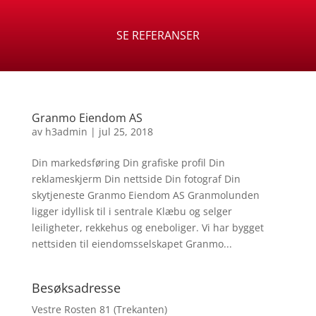
SE REFERANSER
Granmo Eiendom AS
av
h3admin
|
jul 25, 2018
Din markedsføring Din grafiske profil Din
reklameskjerm Din nettside Din fotograf Din
skytjeneste Granmo Eiendom AS Granmolunden
ligger idyllisk til i sentrale Klæbu og selger
leiligheter, rekkehus og eneboliger. Vi har bygget
nettsiden til eiendomsselskapet Granmo...
Besøksadresse
Vestre Rosten 81 (Trekanten)