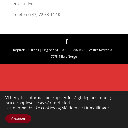
7071 Tiller
Telefon (+47) 72 83 44 10
Kopirett H3 ikt as | Org.nr.: NO 987 917 296 MVA | Vestre Rosten 81,
7075 Tiller, Norge
Vi benytter informasjonskapsler for å gi deg best mulig
brukeropplevelse av vårt nettsted.
Les mer om hvilke cookies og slå dem av i
innstillinger
.
Aksepter