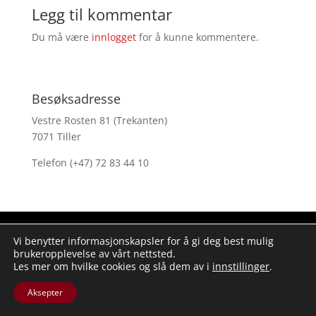
Legg til kommentar
Du må være
innlogget
for å kunne kommentere.
Besøksadresse
Vestre Rosten 81 (Trekanten)
7071 Tiller
Telefon (+47) 72 83 44 10
Vi benytter informasjonskapsler for å gi deg best mulig
Kopirett H3 ikt as | Org.nr.: NO 987 917 296 MVA | Vestre Rosten 81,
brukeropplevelse av vårt nettsted.
Les mer om hvilke cookies og slå dem av i
innstillinger
.
7075 Tiller, Norge
Aksepter