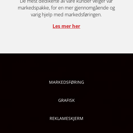
De mest dedikerte av våre kunder velger vår
markedspakke, for en mer gjennomgående og
varig hjelp med markedsføringen.
Les mer her
MARKEDSFØRING
GRAFISK
REKLAMESKJERM