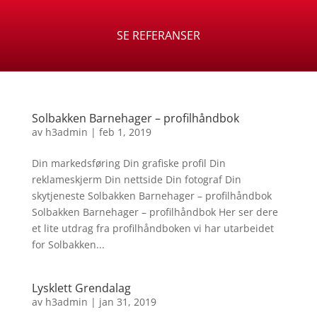
SE REFERANSER
Solbakken Barnehager – profilhåndbok
av
h3admin
|
feb 1, 2019
Din markedsføring Din grafiske profil Din
reklameskjerm Din nettside Din fotograf Din
skytjeneste Solbakken Barnehager – profilhåndbok
Solbakken Barnehager – profilhåndbok Her ser dere
et lite utdrag fra profilhåndboken vi har utarbeidet
for Solbakken...
Lysklett Grendalag
av
h3admin
|
jan 31, 2019